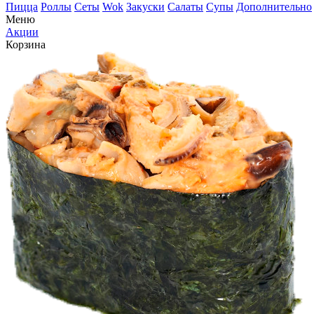
Пицца
Роллы
Сеты
Wok
Закуски
Салаты
Супы
Дополнительно
Меню
Акции
Корзина