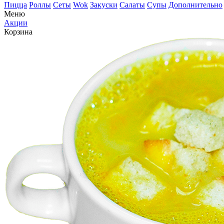
Пицца
Роллы
Сеты
Wok
Закуски
Салаты
Супы
Дополнительно
Меню
Акции
Корзина