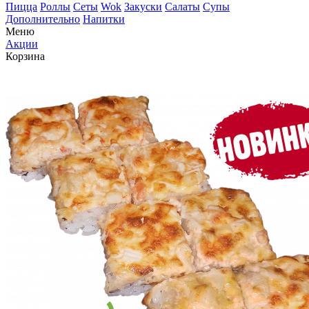
Пицца
Роллы
Сеты
Wok
Закуски
Салаты
Супы
Дополнительно
Напитки
Меню
Акции
Корзина