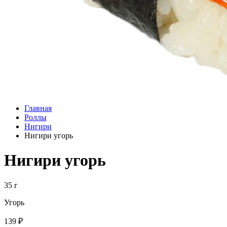
Главная
Роллы
Нигири
Нигири угорь
Нигири угорь
35 г
Угорь
139 ₽