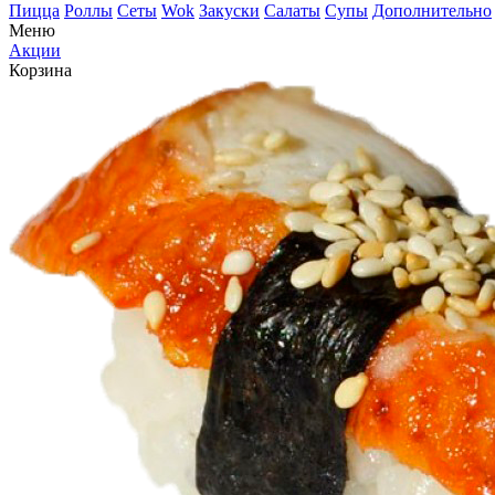
Пицца
Роллы
Сеты
Wok
Закуски
Салаты
Супы
Дополнительно
Меню
Акции
Корзина