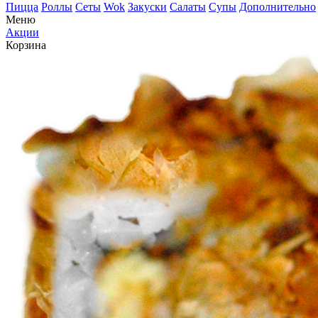
Пицца
Роллы
Сеты
Wok
Закуски
Салаты
Супы
Дополнительно
Меню
Акции
Корзина